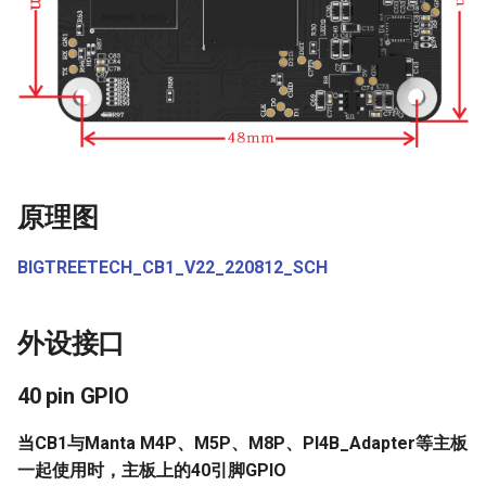
Panda Perch H2
Panda PTFree
Panda Purge Shield
Panda PWR
原理图
Panda RGB Controller
BIGTREETECH_CB1_V22_220812_SCH
Panda Sense
外设接口
Panda Stack
40 pin GPIO
Panda Station
当CB1与Manta M4P、M5P、M8P、PI4B_Adapter等主板
Panda Status
一起使用时，主板上的40引脚GPIO