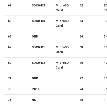
61
SDC0-D3
MicroSD
62
S
Card
C
63
SDC0-D0
MicroSD
64
P
Card
65
GND
66
G
67
SDC0-D1
MicroSD
68
P
Card
69
SDC0-D2
MicroSD
70
P
Card
71
GND
72
P
73
PG16
74
G
75
NC
76
PI