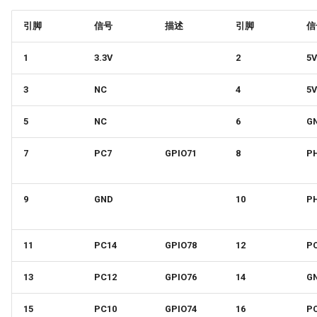
Panda Touch
引脚
信号
描述
引脚
信
Panda Turbo Kit
1
3.3V
2
5V
Panda Under Armor H2D
3
NC
4
5V
5
NC
6
G
Panda Under Armor PX
7
PC7
GPIO71
8
P
Panda Vent
5050 LED Light Strip
9
GND
10
P
MindDuck
11
PC14
GPIO78
12
P
BMCU-370
13
PC12
GPIO76
14
G
15
PC10
GPIO74
16
P