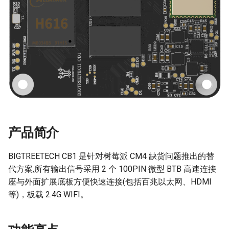
Panda Bifrost
HDMI7 V1.2
2 * 100 pins
U2C
细分表
EZ31865
Panda Status P2
Panda Branch
软件配置
Panda Tap
Panda Branch Plus
配置网络
Panda Vent
Panda Breeze
使用网线
BMCU-370
Panda Breath
WiFi Settings
Panda Alarm
Panda Claw
产品简介
Overlays Settings
Panda Bamboo Feeder
Panda Cooler A1
BIGTREETECH CB1 是针对树莓派 CM4 缺货问题推出的替
SSH 连接
Panda Branch
代方案,所有输出信号采用 2 个 100PIN 微型 BTB 高速连接
Panda Cushion XP
座与外面扩展底板方便快速连接(包括百兆以太网、HDMI
软件安装
Panda Breeze
等)，板载 2.4G WIFI。
Panda Den
产品购买链接
Panda Hub
Panda Diaper PX