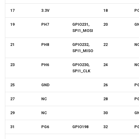
17
3.3V
18
P
19
PH7
GPIO231,
20
G
SPI1_MOSI
21
PH8
GPIO232,
22
N
SPI1_MISO
23
PH6
GPIO230,
24
N
SPI1_CLK
25
GND
26
P
27
NC
28
P
29
NC
30
G
31
PG6
GPIO198
32
P