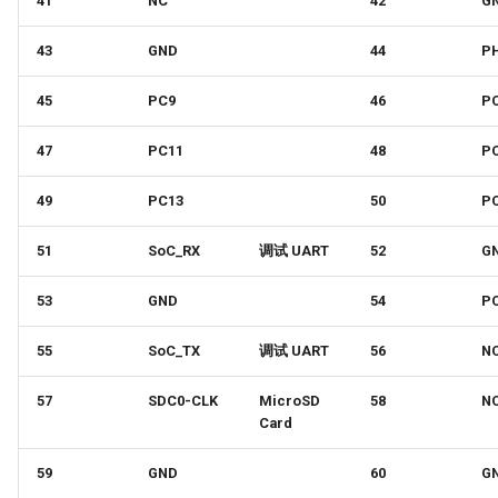
41
NC
42
G
43
GND
44
P
45
PC9
46
P
47
PC11
48
P
49
PC13
50
P
51
SoC_RX
调试 UART
52
G
53
GND
54
P
55
SoC_TX
调试 UART
56
N
57
SDC0-CLK
MicroSD
58
N
Card
59
GND
60
G