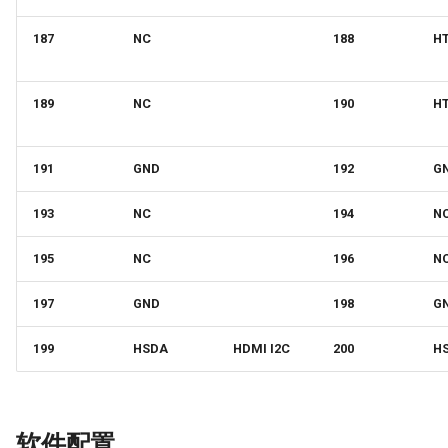
187
NC
188
H
189
NC
190
H
191
GND
192
G
193
NC
194
N
195
NC
196
N
197
GND
198
G
199
HSDA
HDMI I2C
200
H
软件配置