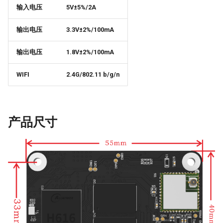
输入电压
5V±5%/2A
Panda Jet
输出电压
3.3V±2%/100mA
Panda Jetpack
输出电压
1.8V±2%/100mA
Panda Jetpack V2
WIFI
2.4G/802.11 b/g/n
Panda Knomi
Panda Knomi 3D
产品尺寸
Panda Lux
Panda Lux A1/A1mini
Panda Lux RGB PX
Panda Perch