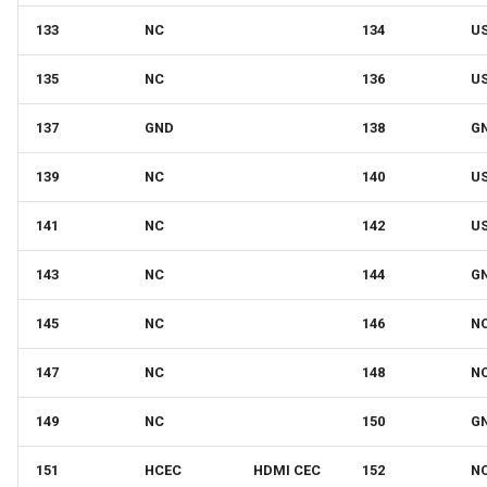
133
NC
134
U
135
NC
136
U
137
GND
138
G
139
NC
140
U
141
NC
142
U
143
NC
144
G
145
NC
146
N
147
NC
148
N
149
NC
150
G
151
HCEC
HDMI CEC
152
N