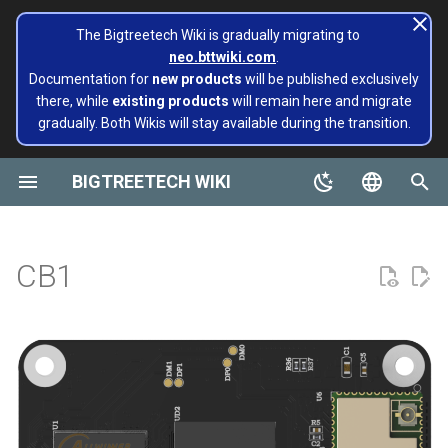
The Bigtreetech Wiki is gradually migrating to
neo.bttwiki.com
.
正
Documentation for
new products
will be published exclusively
there, while
existing products
will remain here and migrate
在
gradually. Both Wikis will stay available during the transition.
SKR系列
产品简介
TFT43-DIP
TMC系列
ADXL345 V2.0
为多台3D打印机安装和配置
Panda 系列
页面已迁移至 Bigtreetech
SKR MINI E3
Octopus
M4P
EBB 36 CAN
MMB CAN V1.0
Rodent
KRAKEN V1.0/V1.1
TMC2130
EZ2130
Panda Alarm
Extruders
Hotends
Hermit Crab 2 Series
Printers
Belter
Universal Turbo Kit
MMB CAN V1.0
Panda Claw A1/A1 Mini
PopCap
初
Klipper
Wiki NEO
始
BIGTREETECH WIKI
Octopus系列
功能亮点
TFT35 E3
EZ系列
SKSM
Extruders
SKR 3 EZ
Octopus Pro
M5P
EBB 42 CAN
MMB CAN V2.0
TMC5160
EZ2208
Panda Aura A1&A1mini&A1
H2 V2S
Sidekick Tool Kit
Eco Turbo Kit
MMB CAN V2.0
Panda Claw P1/X1
PopStatus
软件配置
build palte
Plus&A1 RGBW
化
English
Manta系列
规格
TFT35
Eddy
Hotends
SKR 3
Octopus MAX EZ
M8P
EBB 2240/2209 CAN
TMC2209
EZ2225
H2 V2S Revo
CB1
Panda Extruder
搜
软件安装
Board and 物联网
Panda AMS Guard
简体中文
CB1
EBB系列
产品尺寸
TFT24
传感器模块
SKR Pico
M8P V2.0
EBB SB2209 CAN RP2040
TMC2208
EZ2226
H2 V2S Lite
CB2
Panda Revo
索
EBB 系列
Panda 系列
Panda Aura
引
MMB系列
原理图
TFT35 SPI
Printers
SKR PRO V1.2
EBB SB2209 USB V1.0
TMC2240
EZ5160 Pro
H2 V2S Lite Revo
K HUB
Panda Den Air
擎
libinput_校准
Pop Series
Panda Bamboo Feeder
CNC系列
外设接口
HDMI5
工具
SKR V1.4
EBB36 GEN2 V1.0
TMC5160T Plus
EZDriver Connector
H2 V2X
BIGTREETECH Pad5 V2
Panda Den H2
pi 自定义 logo
filament
Panda Belt
Kraken系列
HDMI7 V1.0
冷却液
40 pin GPIO
SKRat
EBB42 GEN2 V1.0
TMC5160T Pro V1.0
EZ2209
Nebula
Panda Hotend Wizard