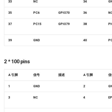
33
NC
34
G
35
PC6
GPIO70
36
N
37
PC15
GPIO79
38
P
39
GND
40
P
2 * 100 pins
A 引脚
信号
描述
A 引脚
信
1
GND
2
G
3
NC
4
E