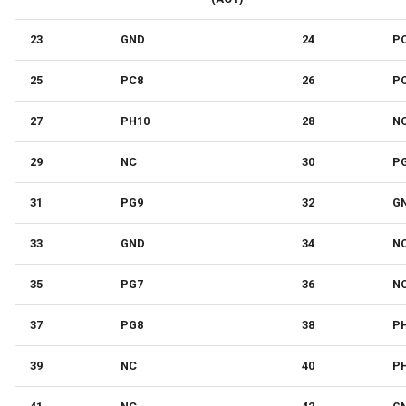
23
GND
24
P
25
PC8
26
P
27
PH10
28
N
29
NC
30
P
31
PG9
32
G
33
GND
34
N
35
PG7
36
N
37
PG8
38
P
39
NC
40
P