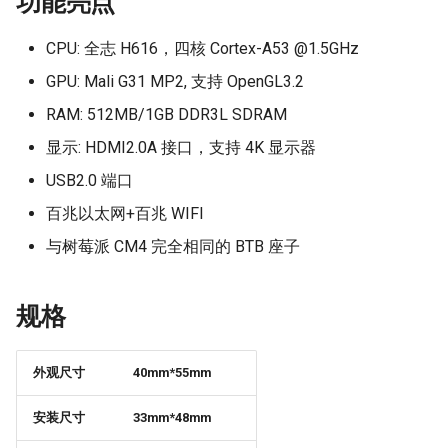
功能亮点
Panda Jet
Panda Door
CPU: 全志 H616，四核 Cortex-A53 @1.5GHz
Panda Jetpack
GPU: Mali G31 MP2, 支持 OpenGL3.2
PandaEdge
RAM: 512MB/1GB DDR3L SDRAM
Panda Lux
Panda-Enclosure
显示: HDMI2.0A 接口，支持 4K 显示器
Panda Treat
USB2.0 端口
Panda Extruder
百兆以太网+百兆 WIFI
Panda Touch
Panda 热端
与树莓派 CM4 完全相同的 BTB 座子
Panda Fur
规格
Panda Hub
外观尺寸
40mm*55mm
Panda Hub Plus
安装尺寸
33mm*48mm
Panda Hue OTG