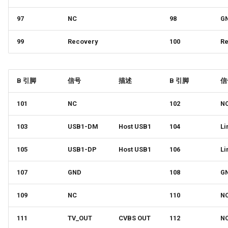
97
NC
98
G
99
Recovery
100
Re
B 引脚
信号
描述
B 引脚
信
101
NC
102
N
103
USB1-DM
Host USB1
104
Li
105
USB1-DP
Host USB1
106
Li
107
GND
108
G
109
NC
110
N
111
TV_OUT
CVBS OUT
112
N