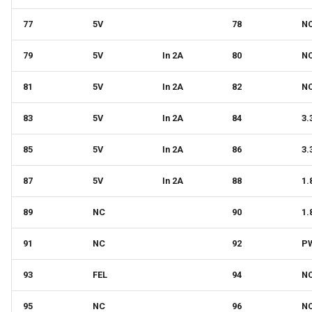
77
5V
78
N
79
5V
In 2A
80
N
81
5V
In 2A
82
N
83
5V
In 2A
84
3.
85
5V
In 2A
86
3.
87
5V
In 2A
88
1.
89
NC
90
1.
91
NC
92
P
93
FEL
94
N
95
NC
96
N