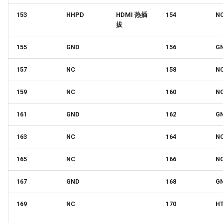
153
HHPD
HDMI 热插
154
N
拔
155
GND
156
G
157
NC
158
N
159
NC
160
N
161
GND
162
G
163
NC
164
N
165
NC
166
N
167
GND
168
G
169
NC
170
H