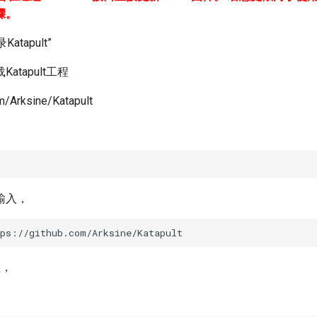
骤。
atapult”
atapult工程
om/Arksine/Katapult
输入，
程，