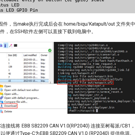
固件，当make执行完成后会在 home/biqu/Katapult/out 文
.uf2’固件，在SSH软件左侧可以直接下载到电脑中。
-C连接线将 EBB SB2209 CAN V1.0(RP2040) 连接至树莓派/
便通过Type-C为EBB SB2209 CAN V1.0 (RP2040) 提供电源。