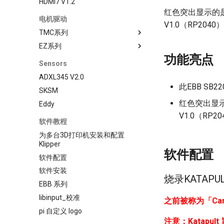
HDMI7 V1.2
红色突出显示的是Vo
电机驱动
V1.0（RP20
TMC系列
EZ系列
TMC2130
功能亮点
TMC5160
EZ2130
Sensors
TMC2209
EZ2208
ADXL345 V2.0
TMC2208
EZ2225
此EBB SB
SKSM
TMC2240
EZ2226
红色突出显示的
Eddy
TMC5160T Plus
EZ5160 Pro
V1.0（RP
软件教程
TMC5160T Pro V1.0
EZDriver Connector
为多台3D打印机安装和配置
细分表
EZ2209
Klipper
软件配置
EZ31865
软件配置
软件安装
烧录KATAPUL
EBB 系列
libinput_校准
之前被称为「Can
pi 自定义 logo
注意：Katapul