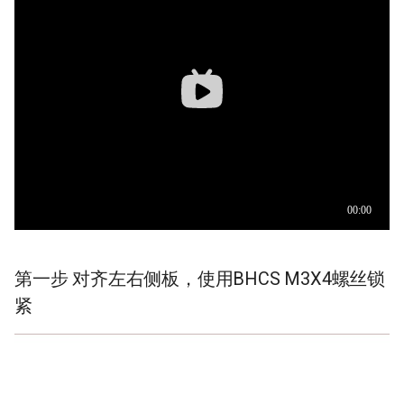
M3X14固定在顶板上
KNOMI2
HDMI7 V1.2
Panda Status P2
使用一台AMS/AMS 2 PRO
时只安装两根支撑条即可
Panda Touch
Panda Tap
使用两台AMS/AMS 2 PRO
K-Touch
Panda Vent
时需要将四条支撑条全部安
装
Panda Branch
BMCU-370
Creator Knomi Hi
Panda Alarm
Creator PWR
Panda Bamboo Feeder
第一步 对齐左右侧板，使用BHCS M3X4螺丝锁
Panda Branch
紧
Panda Breeze
Panda Hub