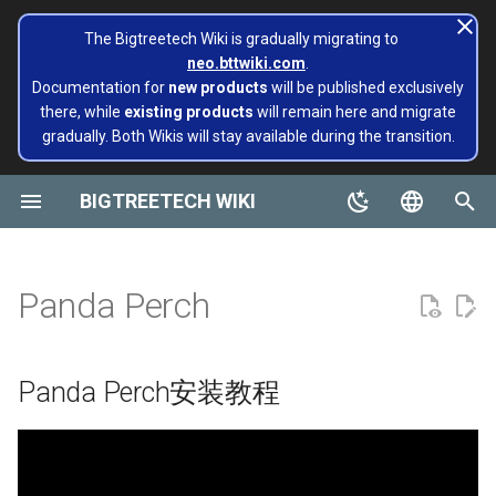
The Bigtreetech Wiki is gradually migrating to
neo.bttwiki.com
.
正
Documentation for
new products
will be published exclusively
there, while
existing products
will remain here and migrate
在
gradually. Both Wikis will stay available during the transition.
BIGTREETECH ViViD
Panda Aura A1&A1mini
A1/Mini
Panda Flow/CHT
Panda Perch安装教程
Extruders
Hotends
Hermit Crab 2 Series
Printers
Belter
Universal Turbo Kit
页面已迁移至 Bigtreetech
SKR系列
CB1
TFT43-DIP
TMC系列
ADXL345 V2.0
为多台3D打印机安装和配
X1
X1
MMB CAN V1.0
Panda Claw A1/A1 Mini
PopCap
初
Wiki NEO
Klipper
始
BIGTREETECH WIKI
主板
P1/X1
Panda Revo
H2 V2S
Sidekick Tool Kit
Eco Turbo Kit
第一步 对齐左右侧板，使用
Octopus系列
CB2
TFT35 E3
EZ系列
SKSM
P1
P1
MMB CAN V2.0
Panda Claw P1/X1
PopStatus
build palte
BHCS M3X4螺丝锁紧
软件配置
化
English
物联网
H2 V2S Revo
Manta系列
Pi2
TFT35
Eddy
CB1
Panda Extruder
搜
Board and 物联网
第二步 使用FHCS M3X4螺
软件安装
简体中文
Panda Perch
丝将底部横梁安装锁紧
显示屏
H2 V2S Lite
EBB系列
PI4B
TFT24
CB2
Panda Revo
索
Panda 系列
EBB 系列
引
第三步 安装顶部盖板并使用
电机驱动
H2 V2S Lite Revo
MMB系列
PAD5 V2
TFT35 SPI
K HUB
Panda Den Air
Panda Perch安装教程
BHCS M3X4螺丝固定
擎
Pop Series
libinput_校准
Sensors
H2 V2X
CNC系列
PAD7
HDMI5
BIGTREETECH Pad5 V2
Panda Den H2
第四步 使用BHCS M3X4安
filament
pi 自定义 logo
装AMS支撑条,并使用FHCS
软件教程
Nebula
Kraken系列
KNOMI
HDMI7 V1.0
Panda Hotend Wizard