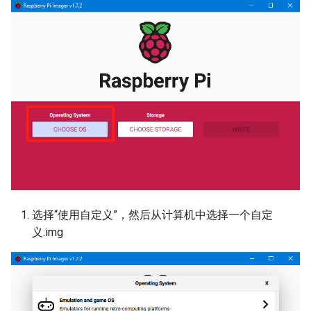
Panda Jet
Panda Jetpack
Panda Jetpack V2
Panda Knomi
Panda Knomi 3D
Panda Lux
选择“使用自定义”，然后从计算机中选择一个自定
义.img
Panda Lux A1/A1mini
Panda Lux RGB PX
Panda Perch