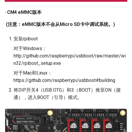
· CM4 eMMC版本
​
(注意：eMMC版本不会从Micro SD卡中调试系统。)
安装rpiboot
对于Windows：
http://github.com/raspberrypi/usbboot/raw/master/wi
n32/rpiboot_setup.exe
对于Mac和Linux：
https://github.com/raspberrypi/usbboot#building
将DIP开关4（USB OTG）和3（BOOT）推至ON（接
通），进入BOOT（引导）模式。