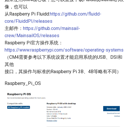
· 下载操作系统映像
Panda Bifrost
像，也可以
KNOMI2
HDMI7 V1.2
U2C
细分表
EZ31865
Panda Status P2
从Raspberry Pi Fluidd:
https://github.com/fluidd-
· 下载并安装Raspberry Pi
Panda Branch
core/FluiddPI/releases
Imager
Panda Touch
Panda Tap
主邮件：
https://github.com/mainsail-
Panda Branch Plus
crew/MainsailOS/releases
· 写入操作系统映像
K-Touch
Panda Vent
Raspberry Pi官方操作系统：
Panda Breeze
https://www.raspberrypi.com/software/operating-systems
Panda Branch
BMCU-370
（CM4需要参考以下系统设置才能启用系统的USB、DSI和
Panda Breath
其他
Creator Knomi Hi
Panda Alarm
接口，其操作与标准的Raspberry Pi 3B、4B等略有不同）
Panda Claw
Creator PWR
Panda Bamboo Feeder
Raspberry_Pi_OS
Panda Cooler A1
Panda Branch
Panda Cushion XP
Panda Breeze
Panda Den
Panda Hub
Panda Diaper PX