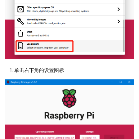
Panda Perch H2
Panda PTFree
Panda Purge Shield
Panda PWR
单击右下角的设置图标
Panda RGB Controller
Panda Sense
Panda Stack
Panda Station
Panda Status