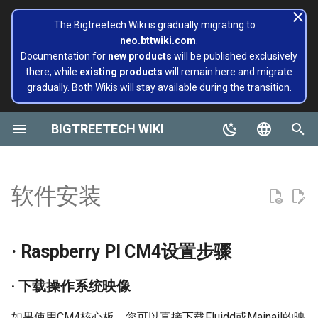
The Bigtreetech Wiki is gradually migrating to
neo.bttwiki.com
.
正
Documentation for
new products
will be published exclusively
there, while
existing products
will remain here and migrate
在
gradually. Both Wikis will stay available during the transition.
SKR系列
CB1
TFT43-DIP
TMC系列
ADXL345 V2.0
· Raspberry PI CM4设置步骤
Panda 系列
页面已迁移至 Bigtreetech
SKR MINI E3
Octopus
M4P
EBB 36 CAN
MMB CAN V1.0
Rodent
KRAKEN V1.0/V1.1
TMC2130
EZ2130
Panda Alarm
Extruders
Hotends
Hermit Crab 2 Series
Printers
Belter
Universal Turbo Kit
MMB CAN V1.0
Panda Claw A1/A1 Mini
PopCap
初
Wiki NEO
始
BIGTREETECH WIKI
Octopus系列
CB2
TFT35 E3
EZ系列
SKSM
Extruders
· 下载操作系统映像
SKR 3 EZ
Octopus Pro
M5P
EBB 42 CAN
MMB CAN V2.0
TMC5160
EZ2208
Panda Aura A1&A1mini&A1
H2 V2S
Sidekick Tool Kit
Eco Turbo Kit
MMB CAN V2.0
Panda Claw P1/X1
PopStatus
build palte
Plus&A1 RGBW
化
English
Manta系列
Pi2
TFT35
Eddy
Hotends
· 写入操作系统
SKR 3
Octopus MAX EZ
M8P
EBB 2240/2209 CAN
TMC2209
EZ2225
H2 V2S Revo
CB1
Panda Extruder
搜
Board and 物联网
Panda AMS Guard
简体中文
软件安装
EBB系列
PI4B
TFT24
传感器模块
· CM4 LITE版本（Micro
SKR Pico
M8P V2.0
EBB SB2209 CAN RP2040
TMC2208
EZ2226
H2 V2S Lite
CB2
Panda Revo
索
Panda 系列
SD卡）
Panda Aura
引
MMB系列
PAD5 V2
TFT35 SPI
Printers
SKR PRO V1.2
EBB SB2209 USB V1.0
TMC2240
EZ5160 Pro
H2 V2S Lite Revo
K HUB
Panda Den Air
· Raspberry PI CM4设置步骤
擎
Pop Series
· CM4 eMMC版本
Panda Bamboo Feeder
CNC系列
PAD7
HDMI5
工具
SKR V1.4
EBB36 GEN2 V1.0
TMC5160T Plus
EZDriver Connector
H2 V2X
BIGTREETECH Pad5 V2
Panda Den H2
· 下载操作系统映像
· BIGTREETECH CB1设置步骤
filament
Panda Belt
Kraken系列
KNOMI
HDMI7 V1.0
冷却液
SKRat
EBB42 GEN2 V1.0
TMC5160T Pro V1.0
EZ2209
Nebula
Panda Hotend Wizard
如果使用CM4核心板，您可以直接下载Fluidd或Mainail的映