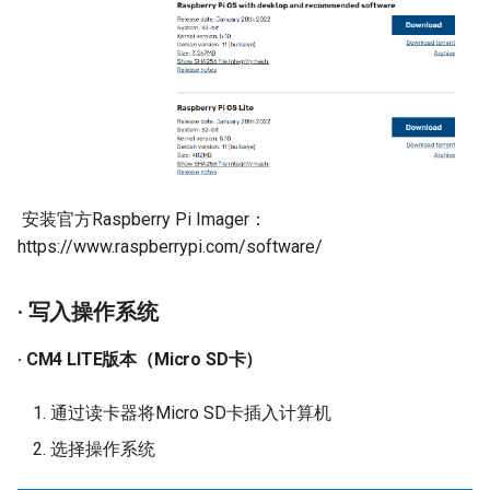
Panda Jet
Panda Door
Panda Jetpack
PandaEdge
Panda Lux
Panda-Enclosure
Panda Treat
Panda Extruder
​ 安装官方Raspberry Pi Imager：
Panda Touch
https://www.raspberrypi.com/software/
Panda 热端
· 写入操作系统
Panda Fur
· CM4 LITE版本（Micro SD卡）
Panda Hub
通过读卡器将Micro SD卡插入计算机
Panda Hub Plus
选择操作系统
Panda Hue OTG