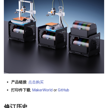
相关导航
KNOMI2
HDMI7 V1.2
Panda Status P2
Panda Touch
Panda Tap
K-Touch
Panda Vent
Panda Branch
BMCU-370
Creator Knomi Hi
Panda Alarm
Creator PWR
Panda Bamboo Feeder
Panda Branch
产品链接
:
点击购买
打印件下载
:
MakerWorld
or
GitHub
Panda Breeze
Panda Hub
修订历史