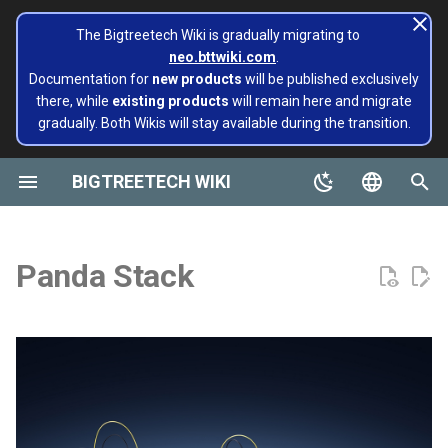
The Bigtreetech Wiki is gradually migrating to
neo.bttwiki.com
.
正
Documentation for
new products
will be published exclusively
there, while
existing products
will remain here and migrate
在
gradually. Both Wikis will stay available during the transition.
BIGTREETECH ViViD
Panda Aura A1&A1mini
A1/Mini
Panda Flow/CHT
修订历史
Extruders
Hotends
Hermit Crab 2 Series
Printers
Belter
Universal Turbo Kit
页面已迁移至 Bigtreetech
SKR系列
CB1
TFT43-DIP
TMC系列
ADXL345 V2.0
为多台3D打印机安装和配
X1
X1
MMB CAN V1.0
Panda Claw A1/A1 Mini
PopCap
初
Wiki NEO
Klipper
始
BIGTREETECH WIKI
主板
P1/X1
Panda Revo
产品简介
H2 V2S
Sidekick Tool Kit
Eco Turbo Kit
Octopus系列
CB2
TFT35 E3
EZ系列
SKSM
P1
P1
MMB CAN V2.0
Panda Claw P1/X1
PopStatus
build palte
软件配置
化
English
物联网
产品特点
H2 V2S Revo
Manta系列
Pi2
TFT35
Eddy
CB1
Panda Extruder
搜
Board and 物联网
软件安装
简体中文
Panda Stack
显示屏
产品参数
H2 V2S Lite
EBB系列
PI4B
TFT24
CB2
Panda Revo
索
Panda 系列
EBB 系列
引
电机驱动
组装指南
H2 V2S Lite Revo
MMB系列
PAD5 V2
TFT35 SPI
K HUB
Panda Den Air
擎
Pop Series
libinput_校准
Sensors
RGB选配灯条安装指南
H2 V2X
CNC系列
PAD7
HDMI5
BIGTREETECH Pad5 V2
Panda Den H2
filament
pi 自定义 logo
软件教程
重要声明
Nebula
Kraken系列
KNOMI
HDMI7 V1.0
Panda Hotend Wizard