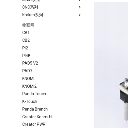
CNC系列
SKR PRO V1.2
M8P
EBB 42 CAN
MMB CAN V1.0
Kraken系列
SKR V1.4
M8P V2.0
EBB 2240/2209 CAN
MMB CAN V2.0
Rodent
SKRat
EBB SB2209 CAN RP2040
KRAKEN V1.0/V1.1
物联网
EBB SB2209 USB V1.0
CB1
EBB36 GEN2 V1.0
CB2
EBB42 GEN2 V1.0
Pi2
U2C
PI4B
PAD5 V2
PAD7
KNOMI
KNOMI2
Panda Touch
K-Touch
Panda Branch
Creator Knomi Hi
Creator PWR