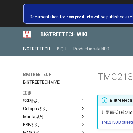
Documentation for
new products
will be published excl
BIGTREETECH WIKI
BIGTREETECH
BIQU
Product in wiki NEO
TMC213
BIGTREETECH
BIGTREETECH ViViD
主板
Bigtreetech
SKR系列
Octopus系列
SKR MINI E3
此界面已迁移到 Bigtr
Manta系列
SKR 3 EZ
Octopus
TMC2130 Bigtreet
EBB系列
SKR 3
Octopus Pro
M4P
MMB系列
SKR Pico
Octopus MAX EZ
M5P
EBB 36 CAN