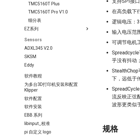
支持SPI接
TMC5160T Plus
在高负载下
TMC5160T Pro V1.0
细分表
逻辑电压：3.
EZ系列
输入电压范围：
EZ2130
Sensors
可调节电机工
EZ2208
ADXL345 V2.0
Spread
EZ2225
SKSM
乎没有抖动
EZ2226
Eddy
Stealt
EZ5160 Pro
软件教程
下，远低于
EZDriver Connector
为多台3D打印机安装和配置
EZ2209
Spread
Klipper
EZ31865
流反映正弦
软件配置
波形更类似于
软件安装
EBB 系列
libinput_校准
规格
pi 自定义 logo