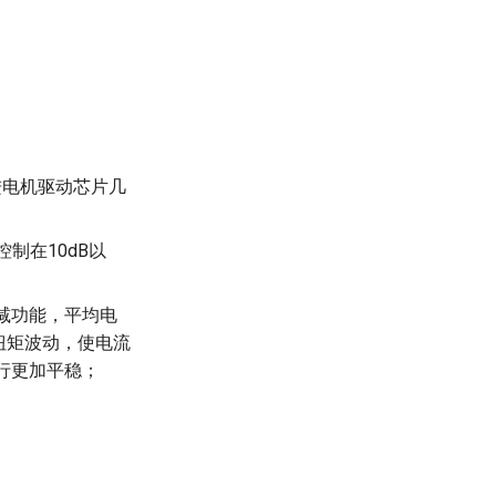
步进电机驱动芯片几
控制在10dB以
衰减功能，平均电
扭矩波动，使电流
运行更加平稳；