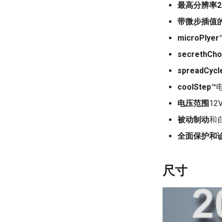
最高分辨率2
带微步插值
microPlye
secrethCh
spreadCycl
coolStep™
电压范围
12
被动制动
和
全面保护和
尺寸