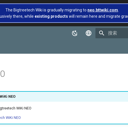
The Bigtreetech Wiki is gradually migrating to
neo.bttwiki.com
.
usively there, while
existing products
will remain here and migrate gradua
正在初始化
English
简体中文
0
 WiKi NEO
eetech WiKi NEO
ech WiKi NEO