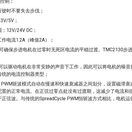
口控制；
行驶时不要失去步伐；
3V/5V；
12V/24V DC；
作电流1.2A（峰值2A）；
cycle可确保步进电机在过零时无死区电流的平稳过渡。TMC2130
；
hChop可以驱动电机在非常安静的声音下工作，因此可以将电机的噪音
传统的电流控制器类型；
Cycle PWM斩波模式自动在慢速和快速衰减器之间划分，设置磁滞
配置的正常电流。在正弦过零点处没有过渡期，这减少了电流和
正弦波。与传统的SpreadCycle PWM恒斩波方式相比，电机