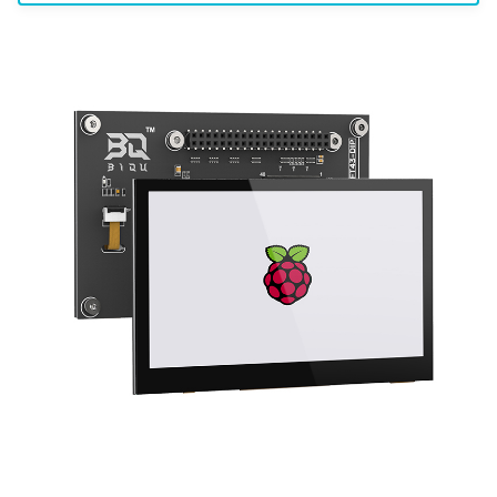
Panda Bifrost
KNOMI2
旋转90度显示
U2C
细分表
EZ31865
Panda Status P2
Panda Branch
Panda Touch
产品购买链接
Panda Tap
Panda Branch Plus
K-Touch
Panda Vent
Panda Breeze
Panda Branch
BMCU-370
Panda Breath
Creator Knomi Hi
Panda Alarm
Panda Claw
Creator PWR
Panda Bamboo Feeder
Panda Cooler A1
Panda Branch
Panda Cushion XP
Panda Breeze
Panda Den
Panda Hub
Panda Diaper PX