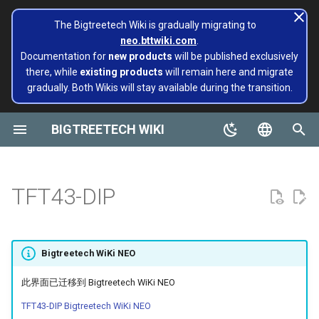
The Bigtreetech Wiki is gradually migrating to
neo.bttwiki.com
.
正
Documentation for
new products
will be published exclusively
there, while
existing products
will remain here and migrate
在
gradually. Both Wikis will stay available during the transition.
SKR系列
CB1
产品简介
TMC系列
ADXL345 V2.0
为多台3D打印机安装和配置
Panda 系列
页面已迁移至 Bigtreetech
SKR MINI E3
Octopus
M4P
EBB 36 CAN
MMB CAN V1.0
Rodent
KRAKEN V1.0/V1.1
TMC2130
EZ2130
Panda Alarm
Extruders
Hotends
Hermit Crab 2 Series
Printers
Belter
Universal Turbo Kit
MMB CAN V1.0
Panda Claw A1/A1 Mini
PopCap
初
Klipper
Wiki NEO
始
BIGTREETECH WIKI
Octopus系列
CB2
软件配置
EZ系列
SKSM
Extruders
SKR 3 EZ
Octopus Pro
M5P
EBB 42 CAN
MMB CAN V2.0
TMC5160
EZ2208
Panda Aura A1&A1mini&A1
H2 V2S
Sidekick Tool Kit
Eco Turbo Kit
MMB CAN V2.0
Panda Claw P1/X1
PopStatus
软件配置
build palte
Plus&A1 RGBW
化
English
Manta系列
Pi2
Eddy
Hotends
注释
SKR 3
Octopus MAX EZ
M8P
EBB 2240/2209 CAN
TMC2209
EZ2225
H2 V2S Revo
CB1
Panda Extruder
搜
软件安装
Board and 物联网
Panda AMS Guard
简体中文
TFT43-DIP
EBB系列
PI4B
传感器模块
显示功能
SKR Pico
M8P V2.0
EBB SB2209 CAN RP2040
TMC2208
EZ2226
H2 V2S Lite
CB2
Panda Revo
索
EBB 系列
Panda 系列
Panda Aura
引
MMB系列
PAD5 V2
Printers
触摸功能
SKR PRO V1.2
EBB SB2209 USB V1.0
TMC2240
EZ5160 Pro
H2 V2S Lite Revo
K HUB
Panda Den Air
擎
libinput_校准
Pop Series
Panda Bamboo Feeder
Bigtreetech WiKi NEO
CNC系列
PAD7
工具
例如
SKR V1.4
EBB36 GEN2 V1.0
TMC5160T Plus
EZDriver Connector
H2 V2X
BIGTREETECH Pad5 V2
Panda Den H2
此界面已迁移到 Bigtreetech WiKi NEO
pi 自定义 logo
filament
Panda Belt
Kraken系列
KNOMI
冷却液
正常显示
SKRat
EBB42 GEN2 V1.0
TMC5160T Pro V1.0
EZ2209
Nebula
Panda Hotend Wizard
TFT43-DIP Bigtreetech WiKi NEO