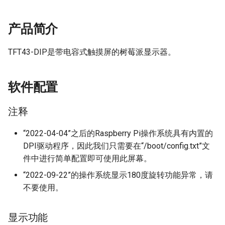
Panda Jet
Panda Door
产品简介
Panda Jetpack
PandaEdge
TFT43-DIP是带电容式触摸屏的树莓派显示器。
Panda Lux
Panda-Enclosure
软件配置
Panda Treat
Panda Extruder
Panda Touch
注释
Panda 热端
“2022-04-04”之后的Raspberry Pi操作系统具有内置的
DPI驱动程序，因此我们只需要在“/boot/config.txt”文
Panda Fur
件中进行简单配置即可使用此屏幕。
Panda Hub
“2022-09-22”的操作系统显示180度旋转功能异常，请
不要使用。
Panda Hub Plus
显示功能
Panda Hue OTG