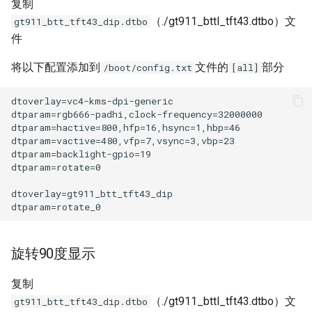
复制
Panda Touch
（./gt911_bttl_tft43.dtbo）文
gt911_btt_tft43_dip.dtbo
件
Panda Turbo Kit
将以下配置添加到
文件的
部分
/boot/config.txt
[all]
Panda Under Armor H2D
Panda Under Armor PX
Panda Vent
5050 LED Light Strip
MindDuck
旋转90度显示
BMCU-370
复制
（./gt911_bttl_tft43.dtbo）文
gt911_btt_tft43_dip.dtbo