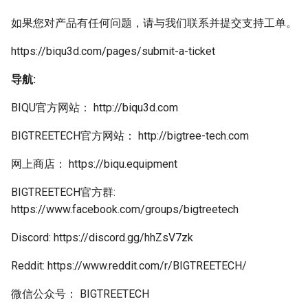
如果您对产品有任何问题，请与我们联系并提交支持工单。
https://biqu3d.com/pages/submit-a-ticket
导航:
BIQU官方网站： http://biqu3d.com
BIGTREETECH官方网站： http://bigtree-tech.com
网上商店： https://biqu.equipment
BIGTREETECH官方群:
https://www.facebook.com/groups/bigtreetech
Discord: https://discord.gg/hhZsV7zk
Reddit: https://www.reddit.com/r/BIGTREETECH/
微信公众号： BIGTREETECH