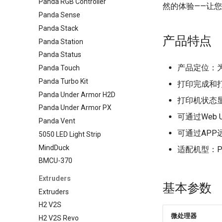
Panda RGB Controller
然的体验——让
Panda Sense
Panda Stack
产品特点
Panda Station
Panda Status
产品定位：
Panda Touch
Panda Turbo Kit
打印完成和
Panda Under Armor H2D
打印机状态
Panda Under Armor PX
可通过Web
Panda Vent
可通过APP
5050 LED Light Strip
MindDuck
适配机型：
BMCU-370
Extruders
基本参数
Extruders
H2 V2S
微处理器
H2 V2S Revo