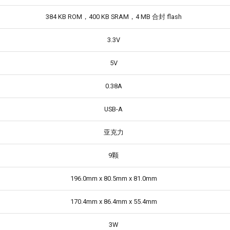
384 KB ROM，400 KB SRAM，4 MB 合封 flash
3.3V
5V
0.38A
USB-A
亚克力
9颗
196.0mm x 80.5mm x 81.0mm
170.4mm x 86.4mm x 55.4mm
3W