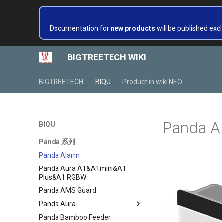
Documentation for
new products
will be published excl
BIGTREETECH WIKI
BIGTREETECH
BIQU
Product in wiki NEO
Panda A
BIQU
Panda 系列
Panda Alarm
Panda Aura A1&A1mini&A1
Plus&A1 RGBW
Panda AMS Guard
Panda Aura
Panda Bamboo Feeder
Panda Aura A1&A1mini