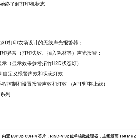
您始终了解打印机状态
为3D打印农场设计的无线声光报警器；
打印异常（打印失败、插入耗材等）声光报警；
显示（显示效果参考拓竹H2D状态灯）
 UI自定义报警声效和状态灯效
远程控制和设置报警声效和灯效 （APP即将上线）
P系列
内置 ESP32-C3FH4 芯片，RISC-V 32 位单核微处理器，主频最高 160 MHZ