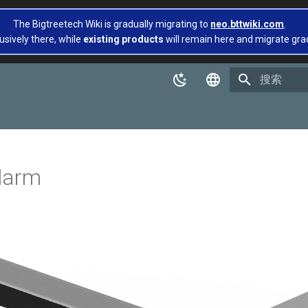
The Bigtreetech Wiki is gradually migrating to
neo.bttwiki.com
.
usively there, while
existing products
will remain here and migrate gradua
正在初始化
English
简体中文
larm