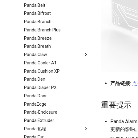
Panda Belt
Panda Bifrost
Panda Branch
Panda Branch Plus
Panda Breeze
Panda Breath
Panda Claw
Panda Cooler A1
A1/Mini
Panda Cushion XP
P1/X1
Panda Den
产品链接
:
点
Panda Diaper PX
Panda Door
重要提示
PandaEdge
Panda-Enclosure
Panda Extruder
Panda A
Panda 热端
更新的影响
Panda Fur
Panda Flow/CHT