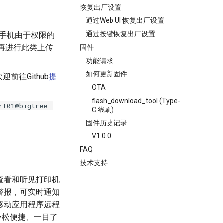
恢复出厂设置
通过Web UI 恢复出厂设置
通过按键恢复出厂设置
部分手机由于权限的
I再进行此类上传
固件
功能请求
如何更新固件
往Github
提
OTA
flash_download_tool (Type-
rt01@bigtree-
C 线刷)
固件历史记录
V1.0.0
FAQ
技术支持
即时查看和听见打印机
音警报，可实时通知
移动应用程序远程
种轻松便捷、一目了