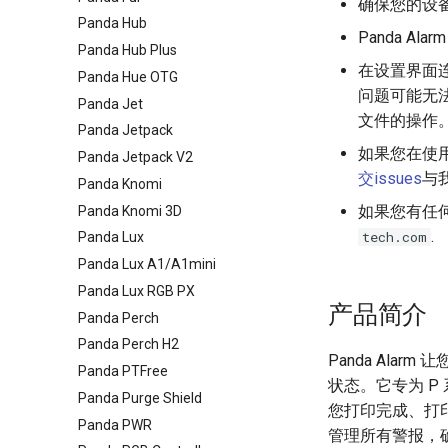
确保您的设
Panda Hub
Panda Revo
X1
Panda Ala
Panda Hub Plus
P1
X1
Panda Flow X1
在设置界面连接
Panda Hue OTG
P1
Panda Flow P1
Panda Revo X1 Hotend
问题可能无法
Panda Jet
Panda Revo P1 Hotend
文件的操作
Panda Jetpack
如果您在使用
Panda Jetpack V2
交issues
与
Panda Knomi
如果您有任何
Panda Knomi 3D
.
tech.com
Panda Lux
Panda Lux A1/A1mini
Panda Lux RGB PX
产品简介
Panda Perch
Panda Perch H2
Panda Ala
Panda PTFree
状态。它专为 P
Panda Purge Shield
您打印完成、打
Panda PWR
管理所有警报，确